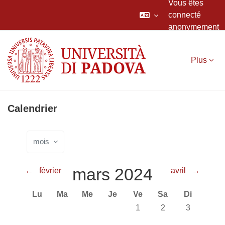
Vous êtes
connecté
anonymement
Passer au contenu principal
Plus
Calendrier
mois
mars 2024
←
février
avril
→
Lundi
Mardi
Mercredi
Jeudi
Vendredi
Samedi
Dimanche
Lu
Ma
Me
Je
Ve
Sa
Di
Aucun événement, vendred
Aucun événement, 
Aucun événe
1
2
3