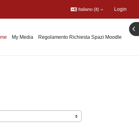
Italiano ‎(it)‎
Login
Apr
ome
My Media
Regolamento Richiesta Spazi Moodle