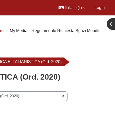
Italiano ‎(it)‎
Login
Apr
ome
My Media
Regolamento Richiesta Spazi Moodle
 E ITALIANISTICA (Ord. 2020)
ICA (Ord. 2020)