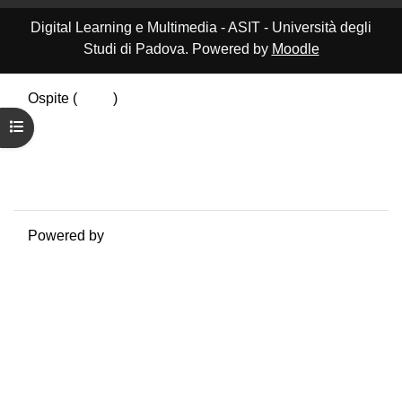
Digital Learning e Multimedia - ASIT - Università degli
Studi di Padova. Powered by
Moodle
Ospite (
Login
)
Riepilogo della conservazione dei dati
Apri indice del corso
Politiche
Ottieni l'app mobile
Passa al tema standard
Powered by
Moodle