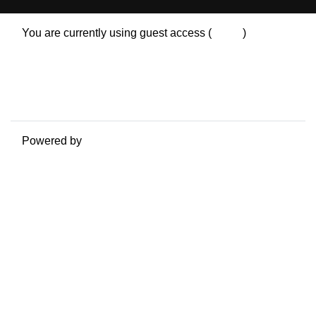
You are currently using guest access (
Log in
)
Data retention summary
Policies
Get the mobile app
Switch to the standard theme
Powered by
Moodle