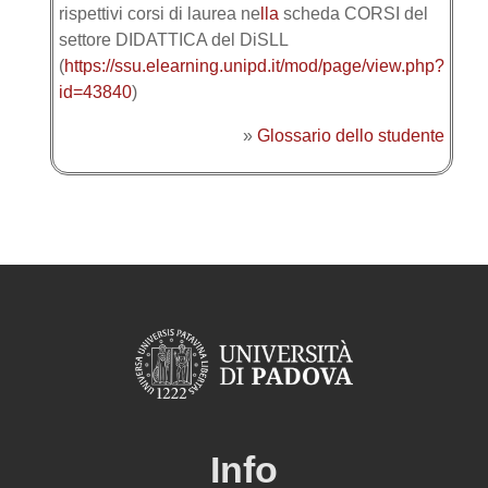
rispettivi corsi di laurea ne
lla
scheda CORSI del
settore DIDATTICA del DiSLL
(
https://ssu.elearning.unipd.it/mod/page/view.php?
id=43840
)
»
Glossario dello studente
Info