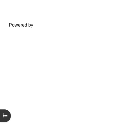
Ottieni l'app mobile
Passa al tema standard
Powered by
Moodle
Apri indice del corso