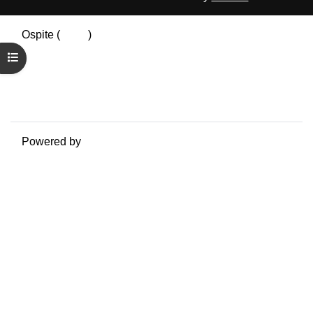
Ospite (
Login
)
Riepilogo della conservazione dei dati
Apri indice del corso
Politiche
Ottieni l'app mobile
Passa al tema standard
Powered by
Moodle