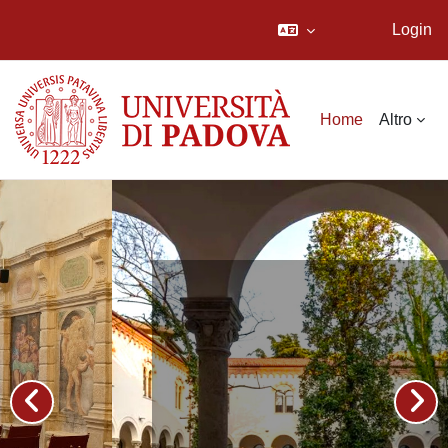
Login
Vai al contenuto principale
Home
Altro
Dipartimento
di Studi
linguistici e