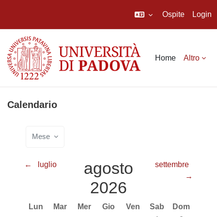
Ospite
Login
Vai al contenuto principale
Home
Altro
Calendario
Mese
agosto
←
luglio
settembre
→
2026
Lunedi
Martedì
Mercoledì
Giovedì
Venerdì
Sabato
Domenica
Lun
Mar
Mer
Gio
Ven
Sab
Dom