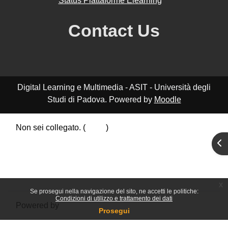
Status Piattaforme Elearning
Contact Us
Digital Learning e Multimedia - ASIT - Università degli
Studi di Padova. Powered by
Moodle
Non sei collegato. (
Login
)
Riepilogo della conservazione dei dati
Apr
Politiche
Ottieni l'app mobile
Passa al tema standard
x
Se prosegui nella navigazione del sito, ne accetti le politiche:
Condizioni di utilizzo e trattamento dei dati
Powered by
Moodle
Prosegui