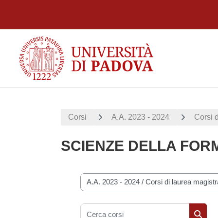
Vai al contenuto principale
Corsi
A.A. 2023 - 2024
Corsi d
SCIENZE DELLA FOR
Categorie di corso
Cerca corsi