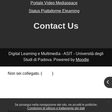
Portale Video Mediaspace
Status Piattaforme Elearning
Contact Us
Digital Learning e Multimedia - ASIT - Università degli
Studi di Padova. Powered by
Moodle
Non sei collegato. (
Login
)
Riepilogo della conservazione dei dati
Apr
Politiche
Ottieni l'app mobile
Passa al tema standard
x
Se prosegui nella navigazione del sito, ne accetti le politiche:
Condizioni di utilizzo e trattamento dei dati
Powered by
Moodle