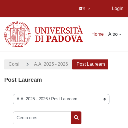
Login
Vai al contenuto principale
Home
Altro
Corsi
A.A. 2025 - 2026
Post Lauream
Post Lauream
Categorie di corso
Cerca corsi
Cerca corsi