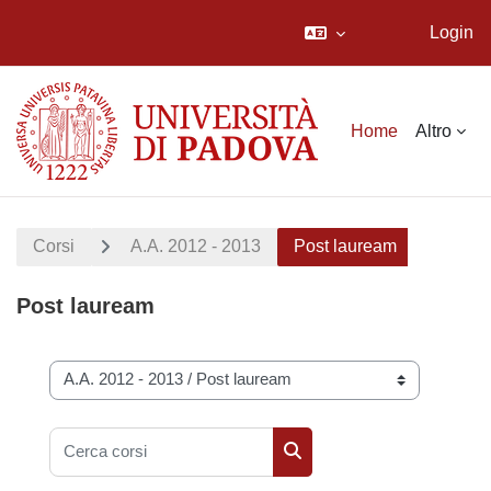
Login
Vai al contenuto principale
Home
Altro
Corsi
A.A. 2012 - 2013
Post lauream
Post lauream
Categorie di corso
Cerca corsi
Cerca corsi