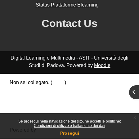
Status Piattaforme Elearning
Contact Us
Digital Learning e Multimedia - ASIT - Università degli
Studi di Padova. Powered by
Moodle
Non sei collegato. (
Login
)
Riepilogo della conservazione dei dati
Apr
Politiche
Ottieni l'app mobile
Passa al tema standard
x
Se prosegui nella navigazione del sito, ne accetti le politiche:
Condizioni di utilizzo e trattamento dei dati
Powered by
Moodle
Prosegui