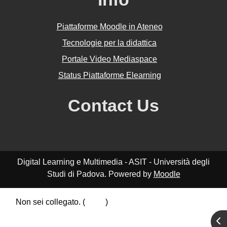
Piattaforme Moodle in Ateneo
Tecnologie per la didattica
Portale Video Mediaspace
Status Piattaforme Elearning
Contact Us
Digital Learning e Multimedia - ASIT - Università degli
Studi di Padova. Powered by
Moodle
Non sei collegato. (
Login
)
Riepilogo della conservazione dei dati
Apr
Politiche