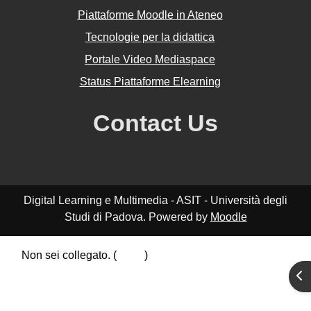
Piattaforme Moodle in Ateneo
Tecnologie per la didattica
Portale Video Mediaspace
Status Piattaforme Elearning
Contact Us
Digital Learning e Multimedia - ASIT - Università degli
Studi di Padova. Powered by
Moodle
Non sei collegato. (
Login
)
Riepilogo della conservazione dei dati
Apr
Politiche
Ottieni l'app mobile