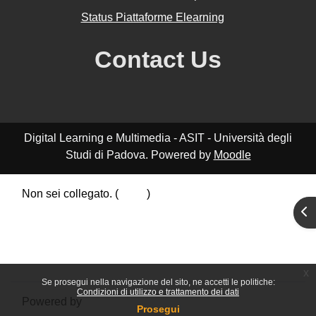
Status Piattaforme Elearning
Contact Us
Digital Learning e Multimedia - ASIT - Università degli
Studi di Padova. Powered by
Moodle
Non sei collegato. (
Login
)
Riepilogo della conservazione dei dati
Apr
Politiche
Ottieni l'app mobile
Passa al tema standard
x
Se prosegui nella navigazione del sito, ne accetti le politiche:
Condizioni di utilizzo e trattamento dei dati
Powered by
Moodle
Prosegui