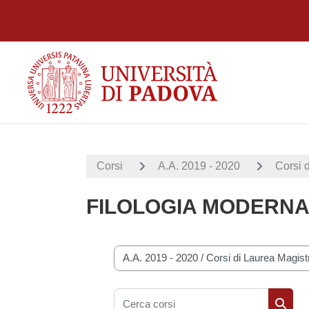
Vai al contenuto principale
Corsi
A.A. 2019 - 2020
Corsi 
FILOLOGIA MODERN
Categorie di corso
Cerca corsi