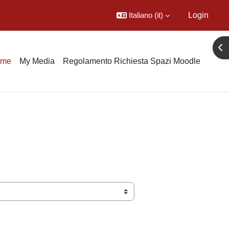
Italiano ‎(it)‎
Login
Apr
ome
My Media
Regolamento Richiesta Spazi Moodle