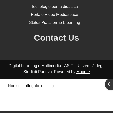
Tecnologie per la didattica
Portale Video Mediaspace
Status Piattaforme Elearning
Contact Us
Digital Learning e Multimedia - ASIT - Università degli
Studi di Padova. Powered by
Moodle
Apr
Non sei collegato. (
Login
)
Riepilogo della conservazione dei dati
Politiche
Ottieni l'app mobile
Passa al tema standard