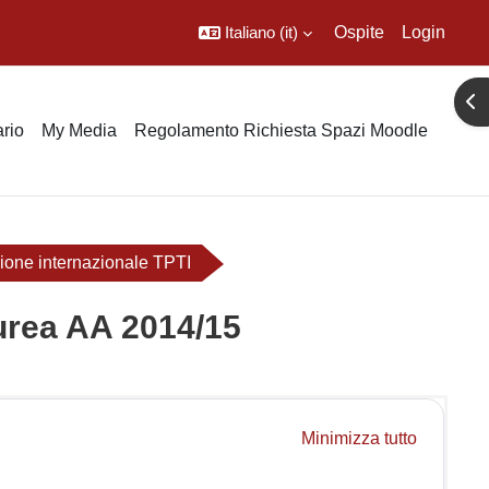
Italiano ‎(it)‎
Ospite
Login
Apr
rio
My Media
Regolamento Richiesta Spazi Moodle
zione internazionale TPTI
aurea AA 2014/15
Minimizza tutto