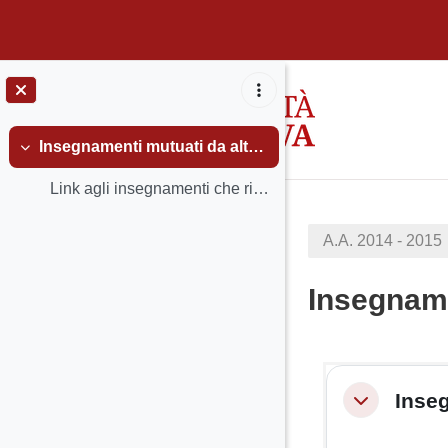
Vai al contenuto principale
Insegnamenti mutuati da altri Corsi di Laurea
Minimizza
Link agli insegnamenti che rientrano nel piano ...
A.A. 2014 - 2015
Insegname
Schema 
Inseg
Minimizza