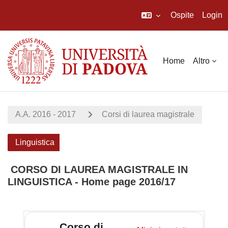
Ospite
Login
Vai al contenuto principale
Home
Altro
A.A. 2016 - 2017
Corsi di laurea magistrale
Linguistica
CORSO DI LAUREA MAGISTRALE IN
LINGUISTICA - Home page 2016/17
Schema della sezione
Corso di