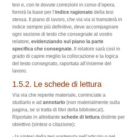
tesi e, con le dovute correzioni in corso d’opera,
fornirà la base per l’
indice ragionato
della tesi
stessa. Il piano di lavoro, che via via si tramuterà in
indice sempre più definitivo, deve accompagnare
ogni sezione di testo che consegnate al vostro
relatore,
evidenziando sul piano la parte
specifica che consegnate
. Il relatore sarà così in
grado di capire meglio la collocazione e la logica
del testo consegnato, raportata all'in­sieme del
lavoro.
1.5.2. Le schede di lettura
Via via che reperite materiale, cominciate a
studiarlo e ad
annotarlo
(non mate­rialmente sulla
pagina, se si tratta di libri della biblioteca!).
Riportate in altrettante
schede di lettu­ra
distinte per
obiettivo (sintesi o citazione)
:
- la
sintesi
della tesi sostenuta nell'articolo o nel