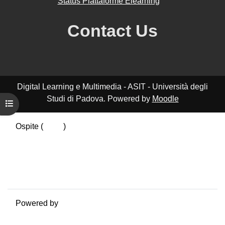
Status Piattaforme Elearning
Contact Us
Digital Learning e Multimedia - ASIT - Università degli
Studi di Padova. Powered by
Moodle
Apri indice del corso
Ospite (
Login
)
Riepilogo della conservazione dei dati
Politiche
Ottieni l'app mobile
Passa al tema standard
Powered by
Moodle