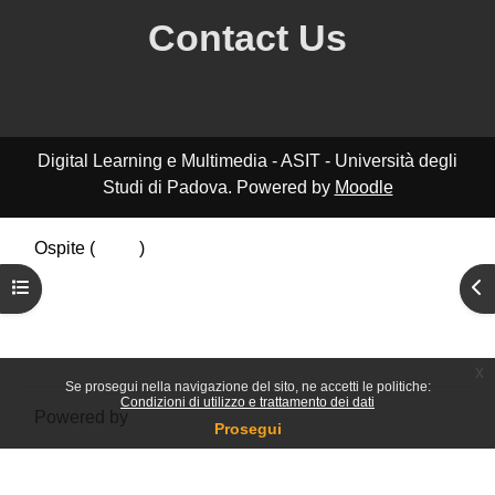
Contact Us
Digital Learning e Multimedia - ASIT - Università degli
Studi di Padova. Powered by
Moodle
Ospite (
Login
)
Riepilogo della conservazione dei dati
Apri indice del corso
Apr
Politiche
Ottieni l'app mobile
Passa al tema standard
x
Se prosegui nella navigazione del sito, ne accetti le politiche:
Condizioni di utilizzo e trattamento dei dati
Powered by
Moodle
Prosegui