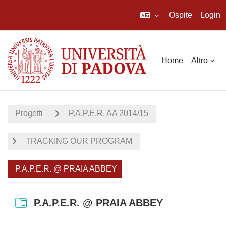
Ospite
Login
Vai al contenuto principale
Home
Altro
Progetti
P.A.P.E.R. AA 2014/15
TRACKING OUR PROGRAM
P.A.P.E.R. @ PRAIA ABBEY
P.A.P.E.R. @ PRAIA ABBEY