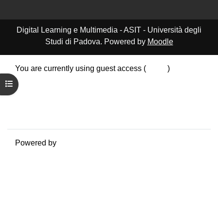
Digital Learning e Multimedia - ASIT - Università degli
Studi di Padova. Powered by
Moodle
You are currently using guest access (
Log in
)
Data retention summary
Open course index
Policies
Get the mobile app
Switch to the standard theme
Powered by
Moodle