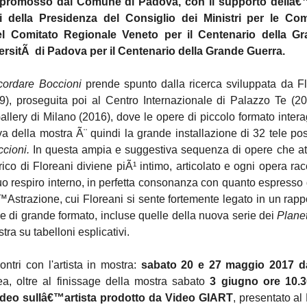
 promosso dal Comune di Padova, con il supporto dellâ€™
ali della Presidenza del Consiglio dei Ministri per le 
el Comitato Regionale Veneto per il Centenario della 
rsitÃ di Padova per il Centenario della Grande Guerra.
cordare Boccioni
prende spunto dalla ricerca sviluppata da Fl
), proseguita poi al Centro Internazionale di Palazzo Te (20
allery di Milano (2016), dove le opere di piccolo formato intera
va della mostra Ã¨ quindi la grande installazione di 32 tele p
cioni.
In questa ampia e suggestiva sequenza di opere che attrav
orico di Floreani diviene piÃ¹ intimo, articolato e ogni opera
uo respiro interno, in perfetta consonanza con quanto espresso
€™Astrazione, cui Floreani si sente fortemente legato in un rapp
e di grande formato, incluse quelle della nuova serie dei
Planet
stra su tabelloni esplicativi.
ontri con l'artista in mostra:
sabato 20 e 27 maggio 2017 da
a, oltre al finissage della mostra sabato
3 giugno ore 10.3
ideo sullâ€™artista prodotto da Video GIART
, presentato al