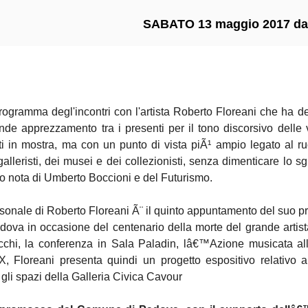
SABATO 13 maggio 2017 dal
rogramma degl'incontri con l'artista Roberto Floreani che ha des
ande apprezzamento tra i presenti per il tono discorsivo delle v
i in mostra, ma con un punto di vista piÃ¹ ampio legato al ruol
alleristi, dei musei e dei collezionisti, senza dimenticare lo s
o nota di Umberto Boccioni e del Futurismo.
sonale di Roberto Floreani Ã¨ il quinto appuntamento del suo pr
adova in occasione del centenario della morte del grande arti
chi, la conferenza in Sala Paladin, lâ€™Azione musicata allâ
, Floreani presenta quindi un progetto espositivo relativo al
gli spazi della Galleria Civica Cavour