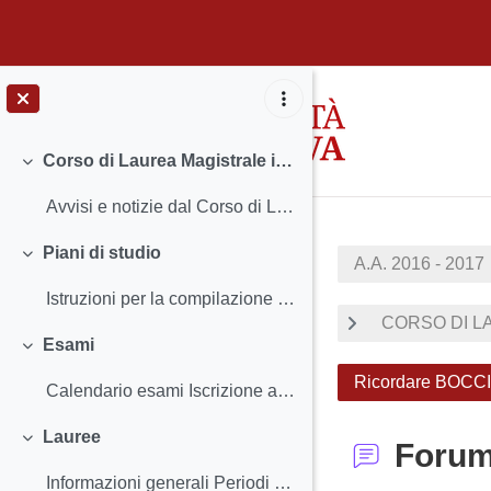
Passer au contenu principal
Corso di Laurea Magistrale in Strategie di Comunicazione
Replier
Avvisi e notizie dal Corso di Laurea Insegnamenti...
Piani di studio
A.A. 2016 - 2017
Replier
Istruzioni per la compilazione e scadenze
CORSO DI LA
Esami
Replier
Ricordare BOCCI
Calendario esami Iscrizione agli esami e Registra...
Lauree
Foru
Replier
Informazioni generali Periodi e scadenze - Calend...