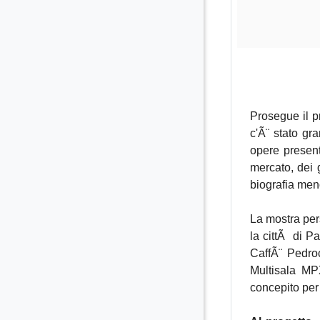
Prosegue il p
c'Ã¨ stato gr
opere present
mercato, dei g
biografia men
La mostra per
la cittÃ di P
CaffÃ¨ Pedroc
Multisala MPX
concepito per 