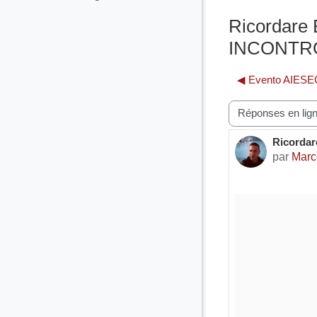
Ricordare
INCONTRO/
◀︎ Evento AIESE
Type d’affichage
Ricordar
Nombre d
par
Marc