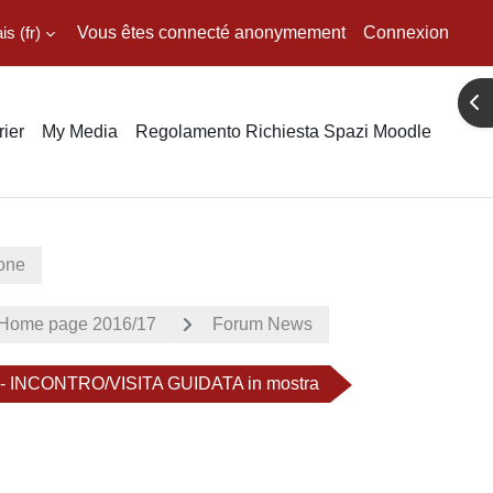
 ‎(fr)‎
Vous êtes connecté anonymement
Connexion
Ouv
ier
My Media
Regolamento Richiesta Spazi Moodle
ione
ome page 2016/17
Forum News
8 - INCONTRO/VISITA GUIDATA in mostra