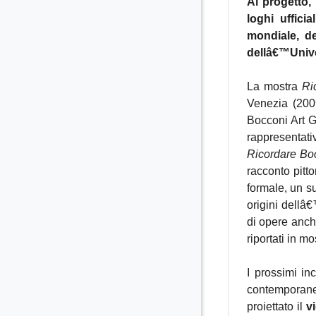
Al progetto,
loghi uffici
mondiale, d
dellâ€™Unive
La mostra
Ri
Venezia (2009
Bocconi Art G
rappresentati
Ricordare Boc
racconto pitt
formale, un s
origini dellâ
di opere anch
riportati in mo
I prossimi inc
contemporane
proiettato il
v