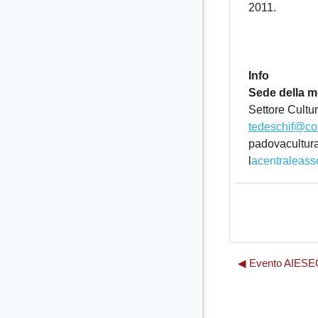
2011.
Ingres
Info
Sede della m
Settore Cultu
tedeschif@co
padovacultura
l
acentraleas
◀︎ Evento AIESE