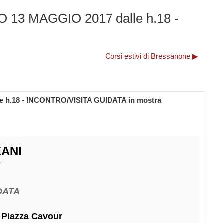
O 13 MAGGIO 2017 dalle h.18 -
Corsi estivi di Bressanone ▶︎
e h.18 - INCONTRO/VISITA GUIDATA in mostra
ANI
i
DATA
 Piazza Cavour