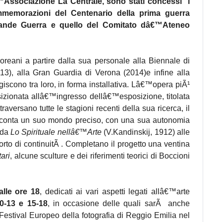
Associazione La Centrale, sono stati concessi i
Commemorazioni del Centenario della prima guerra
Grande Guerra e quello del Comitato dâ€™Ateneo
oreani a partire dalla sua personale alla Biennale di
13), alla Gran Guardia di Verona (2014)e infine alla
giscono tra loro, in forma installativa. Lâ€™opera piÃ¹
osizionata allâ€™ingresso dellâ€™esposizione, titolata
ersano tutte le stagioni recenti della sua ricerca, il
 racconta un suo mondo preciso, con una sua autonomia
 da
Lo Spirituale nellâ€™Arte
(V.Kandinskij, 1912) alle
orto di continuitÃ . Completano il progetto una ventina
ari
, alcune sculture e dei riferimenti teorici di Boccioni
lle ore 18
, dedicati ai vari aspetti legati allâ€™arte
0-13 e 15-18
, in occasione delle quali sarÃ anche
 Festival Europeo della fotografia di Reggio Emilia nel