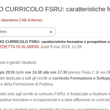
CURRICOLO FSRU: caratteristiche form
o laboratorio CAB di Ateneo
 CURRICOLO FSRU: caratteristiche formative e prospettive o
e réponses : 0
EDETTA SCALABRIN
,
jeudi 9 mai 2019, 12:28
se e gentili Studenti,
gio 2019
dalle
ore 14.30 alle ore 17.30
presso l'Aula C di via O
o dedicato a tutti gli iscritti al
curricolo Formazione e Svilup
 e della Formazione di Padova.
olto solo agli iscritti al curricolo FSRU, è finalizzato a illustrare i
spettive formative e occupazionali e a dare diffusione al curricol
 alcuni studenti ed ex studenti che daranno una testimonianza 