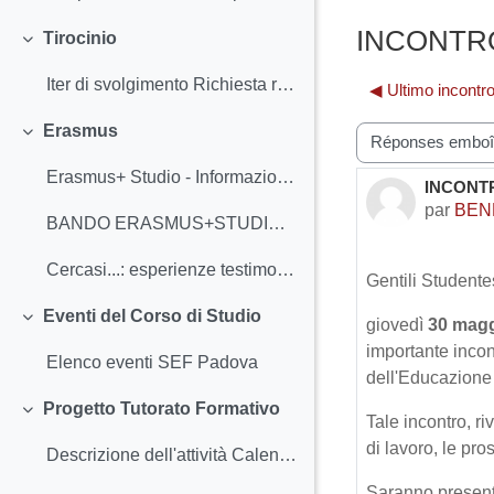
INCONTRO 
Tirocinio
Replier
Iter di svolgimento Richiesta riconoscimento cred...
◀︎ Ultimo incontr
Erasmus
Type d’affichage
Replier
Erasmus+ Studio - Informazioni Indicazioni per l'...
INCONTRO
Nombre d
par
BEN
BANDO ERASMUS+STUDIO 2018-2019
Cercasi...: esperienze testimonianze consigli
Gentili Studentes
Eventi del Corso di Studio
giovedì
30 mag
Replier
importante incontr
Elenco eventi SEF Padova
dell'Educazione
Progetto Tutorato Formativo
Replier
Tale incontro, riv
di lavoro, le pro
Descrizione dell'attività Calendario degli incont...
Saranno presenti