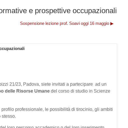
ative e prospettive occupazionali
Sospensione lezione prof. Soavi oggi 16 maggio ▶︎
ccupazionali
bizzi 21/23, Padova, siete invitati a partecipare ad un
po delle Risorse Umane
del corso di studio in Scienze
l profilo professionale, le possibilità di tirocinio, gli ambiti
o stesso.
del loro percorso accademico o del loro inserimento