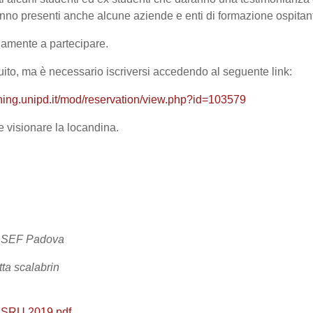
nno presenti anche alcune aziende e enti di formazione ospitant
damente a partecipare.
tuito, ma è necessario iscriversi accedendo al seguente link:
rning.unipd.it/mod/reservation/view.php?id=103579
e visionare la locandina.
io SEF Padova
ta scalabrin
FSRU 2019.pdf