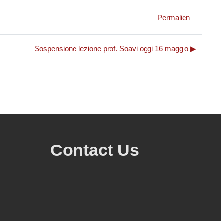
Permalien
Sospensione lezione prof. Soavi oggi 16 maggio ▶︎
Contact Us