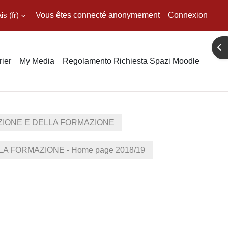
 ‎(fr)‎
Vous êtes connecté anonymement
Connexion
Ouv
ier
My Media
Regolamento Richiesta Spazi Moodle
ZIONE E DELLA FORMAZIONE
 FORMAZIONE - Home page 2018/19