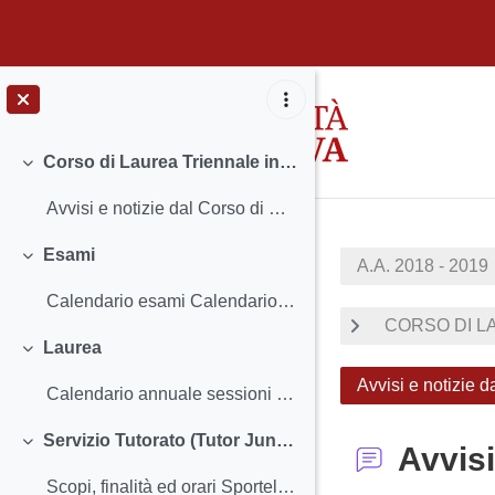
Passer au contenu principal
Corso di Laurea Triennale in Scienze dell'Educazione e della Formazione (SF1333) - Sede di Padova
Replier
Avvisi e notizie dal Corso di Studio ...
Esami
A.A. 2018 - 2019
Replier
Calendario esami Calendario esami insegnamenti fu...
CORSO DI LA
Laurea
Replier
Avvisi e notizie d
Calendario annuale sessioni di laurea Calendari...
Servizio Tutorato (Tutor Junior)
Avvisi
Replier
Scopi, finalità ed orari Sportello Skype Spa...