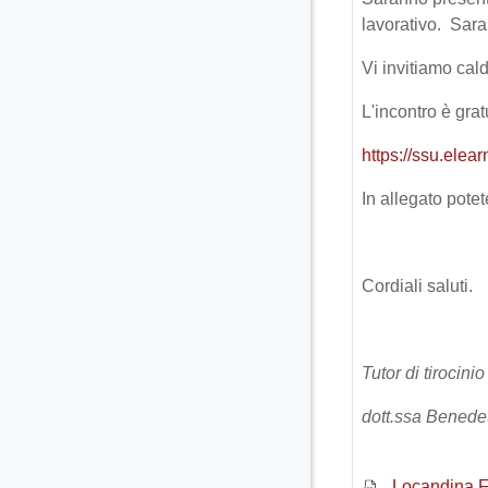
lavorativo. Sara
Vi invitiamo cal
L'incontro è gra
https://ssu.elea
In allegato potet
Cordiali saluti.
Tutor di tirocin
dott.ssa Benedet
Locandina 