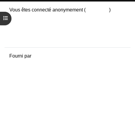
Vous êtes connecté anonymement (
Connexion
)
Résumé de conservation de données
Ouvrir l’index du cours
Politiques
Obtenir l’app mobile
Passer au thème standard
Fourni par
Moodle