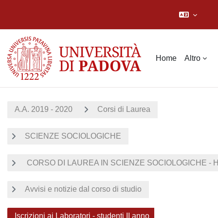
Vai al contenuto principale
Home
Altro
A.A. 2019 - 2020
Corsi di Laurea
SCIENZE SOCIOLOGICHE
CORSO DI LAUREA IN SCIENZE SOCIOLOGICHE - Ho
Avvisi e notizie dal corso di studio
Iscrizioni ai Laboratori - studenti II anno