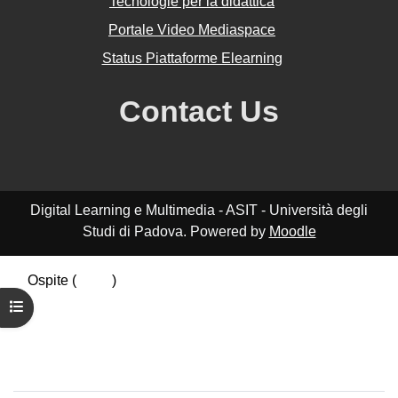
Tecnologie per la didattica
Portale Video Mediaspace
Status Piattaforme Elearning
Contact Us
Digital Learning e Multimedia - ASIT - Università degli
Studi di Padova. Powered by
Moodle
Ospite (
Login
)
Riepilogo della conservazione dei dati
Apri indice del corso
Politiche
Ottieni l'app mobile
Passa al tema standard