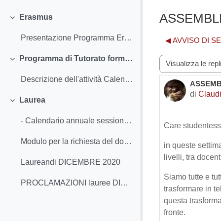
Minimizza
ASSEMBLEE
Erasmus
Minimizza
Presentazione Programma Erasmus per Scienze Sociologiche
◀︎ AVVISO DI SE
Programma di Tutorato formativo
Modalità visualiz
Minimizza
Descrizione dell'attività Calendario incontri Pri...
ASSEMBL
Numero d
di
Claud
Laurea
Minimizza
- Calendario annuale sessioni di laurea - Istru...
Care studentesse
Modulo per la richiesta del docente-relatore della prova finale, prima tornata 2020 (da consegnare via mail tra il 4 e il 15 Maggio 2020)
in queste settim
livelli, tra doce
Laureandi DICEMBRE 2020
Siamo tutte e tut
PROCLAMAZIONI lauree DICEMBRE 2020
trasformare in te
questa trasforma
fronte.