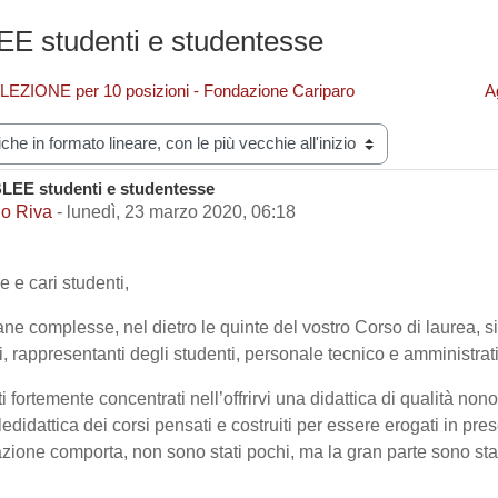
 studenti e studentesse
LEZIONE per 10 posizioni - Fondazione Cariparo
A
zazione
EE studenti e studentesse
i risposte: 0
io Riva
-
lunedì, 23 marzo 2020, 06:18
 e cari studenti,
ane complesse, nel dietro le quinte del vostro Corso di laurea, si
nti, rappresentanti degli studenti, personale tecnico e amministra
ti fortemente concentrati nell’offrirvi una didattica di qualità non
ledidattica dei corsi pensati e costruiti per essere erogati in pres
zione comporta, non sono stati pochi, ma la gran parte sono stati