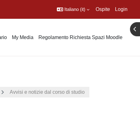
Italiano ‎(it)‎
Ospite
Login
Apr
rio
My Media
Regolamento Richiesta Spazi Moodle
Avvisi e notizie dal corso di studio