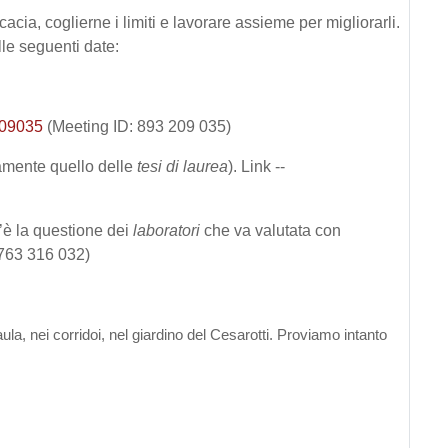
icacia, coglierne i limiti e lavorare assieme per migliorarli.
lle seguenti date:
209035
(Meeting ID: 893 209 035)
ramente quello delle
tesi di laurea
). Link --
c’è la questione dei
laboratori
che va valutata con
 763 316 032)
 aula, nei corridoi, nel giardino del Cesarotti. Proviamo intanto