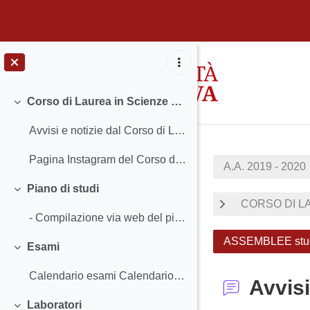
Vai al contenuto principale
Corso di Laurea in Scienze Sociologiche
Minimizza
Avvisi e notizie dal Corso di Laurea INSEGNAMENTI...
Pagina Instagram del Corso di laurea
A.A. 2019 - 2020
Piano di studi
Minimizza
CORSO DI LA
- Compilazione via web del piano di studi a.a. 201...
ASSEMBLEE stude
Esami
Minimizza
Calendario esami Calendario esami di idoneità lin...
Avvisi
Laboratori