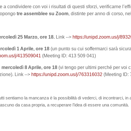
 a condividere con voi i risultati di questi sforzi, verificarne l’eff
propongo
tre assemblee su Zoom
, distinte per anno di corso, ne
ercoledì 25 Marzo, ore 18.
Link -->
https://unipd.zoom.us/j/893
rcoledì 1 Aprile, ore 18
(un punto su cui soffermarci sarà sicu
.zoom.us/j/413509041
(Meeting ID: 413 509 041)
: mercoledì 8 Aprile, ore 18
(vi tengo per ultimi perché per voi 
zione). Link -->
https://unipd.zoom.us/j/763316032
(Meeting ID:
tutti sentiamo la mancanza è la possibilità di vederci, di incontrarci, in
iascuno da casa propria, a recuperare l’idea di essere una comunità.