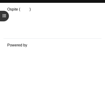
Ospite (
Login
)
Riepilogo della conservazione dei dati
Apri indice del corso
Politiche
Ottieni l'app mobile
Passa al tema standard
Powered by
Moodle