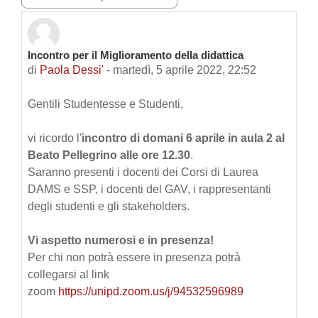
Incontro per il Miglioramento della didattica
Numero di risposte: 0
di
Paola Dessi'
-
martedì, 5 aprile 2022, 22:52
Gentili Studentesse e Studenti,
vi ricordo l'
incontro di domani 6 aprile in aula 2 al
Beato Pellegrino alle ore 12.30
.
Saranno presenti i docenti dei Corsi di Laurea
DAMS e SSP, i docenti del GAV, i rappresentanti
degli studenti e gli stakeholders.
Vi aspetto numerosi e in presenza!
Per chi non potrà essere in presenza potrà
collegarsi al link
zoom
https://unipd.zoom.us/j/94532596989