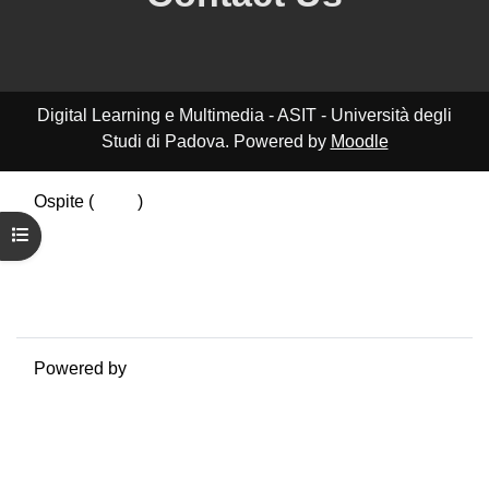
Digital Learning e Multimedia - ASIT - Università degli
Studi di Padova. Powered by
Moodle
Ospite (
Login
)
Riepilogo della conservazione dei dati
Apri indice del corso
Politiche
Ottieni l'app mobile
Passa al tema standard
Powered by
Moodle