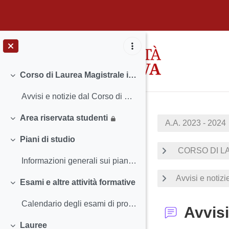
Vai al contenuto principale
Corso di Laurea Magistrale in Scienze per il paesaggio
Minimizza
Avvisi e notizie dal Corso di Studio Insegnamenti ...
Area riservata studenti
A.A. 2023 - 2024
Minimizza
Piani di studio
Minimizza
CORSO DI LA
Informazioni generali sui piani di studio Termini...
Avvisi e notizi
Esami e altre attività formative
Minimizza
Calendario degli esami di profitto Iscriversi agl...
Avvisi
Lauree