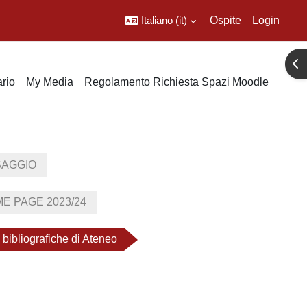
Italiano ‎(it)‎
Ospite
Login
Apr
rio
My Media
Regolamento Richiesta Spazi Moodle
SAGGIO
E PAGE 2023/24
e bibliografiche di Ateneo