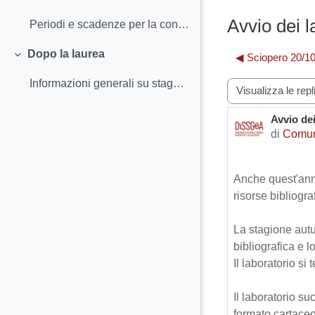
Minimizza
Avvio dei l
Periodi e scadenze per la consegna dei documentiPa...
Dopo la laurea
◀︎ Sciopero 20/10
Minimizza
Informazioni generali su stage post lauream
Modalità visualiz
Avvio dei
Numero d
di
Comun
Anche quest'anno
risorse bibliogra
La stagione autu
bibliografica e l
Il laboratorio si 
Il laboratorio s
formato cartaceo 