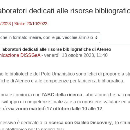
aboratori dedicati alle risorse bibliograf
/2023 | Strike 20/10/2023
zazione
 laboratori dedicati alle risorse bibliografiche di Ateneo
i risposte: 0
icazione DiSSGeA
-
venerdì, 13 ottobre 2023, 11:40
 le biblioteche del Polo Umanistico sono felici di proporre a stu
fiche di Ateneo e alle competenze per la ricerca bibliografica.
nnale comincia con l'
ABC della ricerca
, laboratorio che ha co
o sviluppo di competenze finalizzate a riconoscere, valutare ed uti
terrà
via zoom
martedì 17 ottobre dalle 10 alle 12.
uccessivo è dedicato alla
ricerca con GalileoDiscovery
, lo stru
o elettronico per la propria tesi.