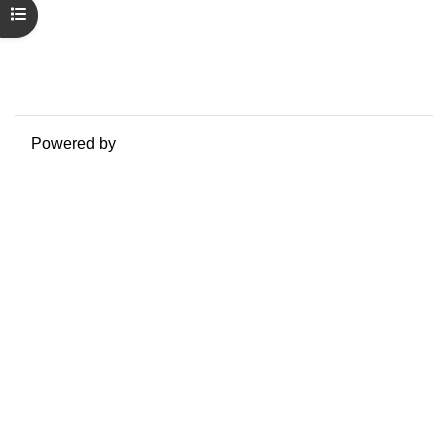
Riepilogo della conservazione dei dati
Apri indice del corso
Politiche
Ottieni l'app mobile
Passa al tema standard
Powered by
Moodle