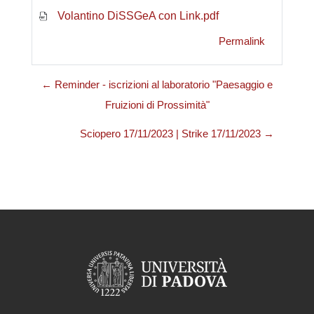
Volantino DiSSGeA con Link.pdf
Permalink
← Reminder - iscrizioni al laboratorio "Paesaggio e
Fruizioni di Prossimità"
Sciopero 17/11/2023 | Strike 17/11/2023 →