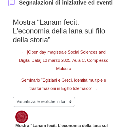
Segnalazioni di iniziative ed eventi
Mostra “Lanam fecit.
L'economia della lana sul filo
della storia”
← [Open day magistrale Social Sciences and
Digital Data] 10 marzo 2025, Aula C, Complesso
Maldura
Seminario "Egiziani e Greci. Identità multiple e
trasformazioni in Egitto tolemaico" →
Modalità visualizzazione
Mostra “Lanam fecit. L'economia della lana sul
Numero di risposte: 0