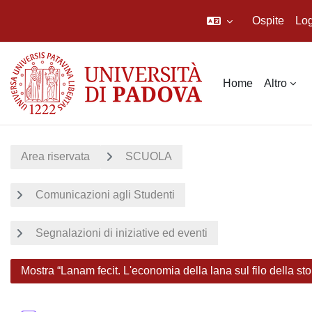
Ospite
Log
Vai al contenuto principale
Home
Altro
Area riservata
SCUOLA
Comunicazioni agli Studenti
Segnalazioni di iniziative ed eventi
Mostra “Lanam fecit. L'economia della lana sul filo della sto