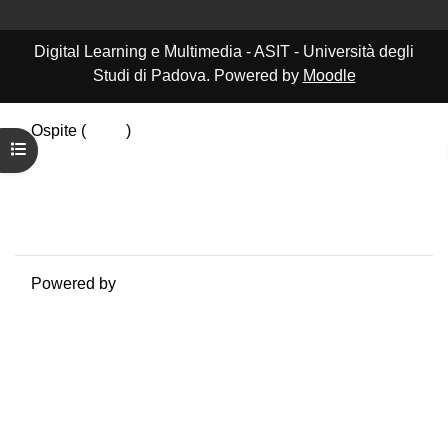
Digital Learning e Multimedia - ASIT - Università degli
Studi di Padova. Powered by
Moodle
Ospite (
Login
)
Apri indice del corso
Riepilogo della conservazione dei dati
Politiche
Ottieni l'app mobile
Passa al tema standard
Powered by
Moodle