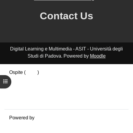
Contact Us
Digital Learning e Multimedia - ASIT - Università degli
Studi di Padova. Powered by
Moodle
Ospite (
Login
)
Riepilogo della conservazione dei dati
Apri indice del corso
Politiche
Ottieni l'app mobile
Passa al tema standard
Powered by
Moodle