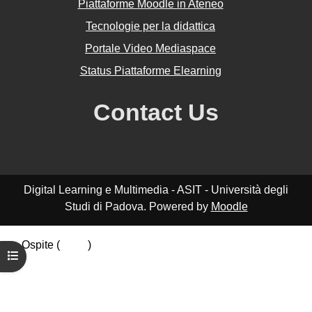
Piattaforme Moodle in Ateneo
Tecnologie per la didattica
Portale Video Mediaspace
Status Piattaforme Elearning
Contact Us
Digital Learning e Multimedia - ASIT - Università degli
Studi di Padova. Powered by
Moodle
Ospite (
Login
)
Apri indice del corso
Riepilogo della conservazione dei dati
Politiche
Ottieni l'app mobile
Passa al tema standard