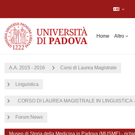
Vai al contenuto principale
Home
Altro
A.A. 2015 - 2016
Corsi di Laurea Magistrale
Linguistica
CORSO DI LAUREA MAGISTRALE IN LINGUISTICA - 
Forum News
Museo di Storia della Medicina in Padova (MUSME) - richi