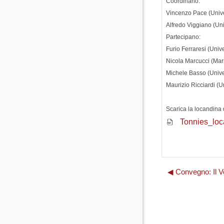
Coordinano:
Vincenzo Pace (Unive
Alfredo Viggiano (Un
Partecipano:
Furio Ferraresi (Unive
Nicola Marcucci (Mar
Michele Basso (Univer
Maurizio Ricciardi (U
Scarica la locandina 
Tonnies_loc
◀︎ Convegno: Il V