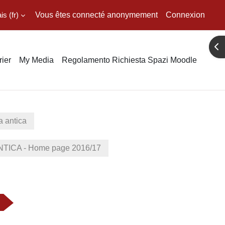
 ‎(fr)‎
Vous êtes connecté anonymement
Connexion
Ouv
ier
My Media
Regolamento Richiesta Spazi Moodle
a antica
ICA - Home page 2016/17