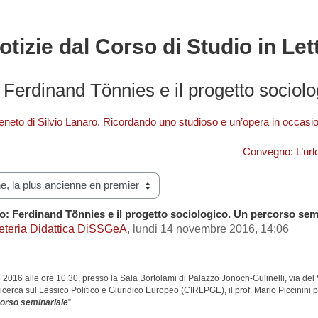
otizie dal Corso di Studio in Let
 Ferdinand Tönnies e il progetto sociol
eneto di Silvio Lanaro. Ricordando uno studioso e un’opera in occasio
Convegno: L’urlo
o: Ferdinand Tönnies e il progetto sociologico. Un percorso sem
e réponses : 0
eteria Didattica DiSSGeA
,
lundi 14 novembre 2016, 14:06
016 alle ore 10.30, presso la Sala Bortolami di Palazzo Jonoch-Gulinelli, via del V
Ricerca sul Lessico Politico e Giuridico Europeo (CIRLPGE), il prof. Mario Piccinini p
corso seminariale
”.