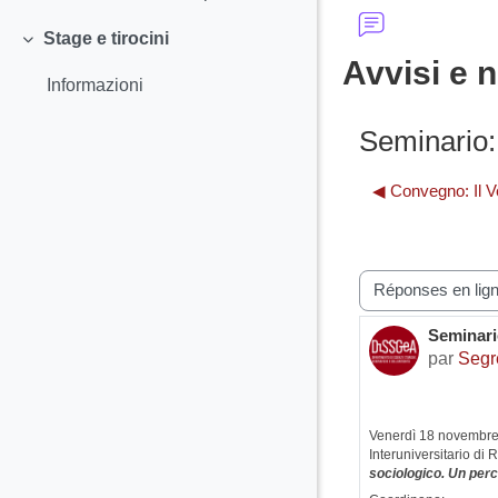
Stage e tirocini
Replier
Avvisi e n
Informazioni
Seminario:
◀︎ Convegno: Il V
Type d’affichage
Seminari
Nombre d
par
Segr
Venerdì 18 novembre 2
Interuniversitario di 
sociologico. Un per