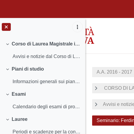
Passer au contenu principal
Corso di Laurea Magistrale in Lettere classiche e Storia antica
Replier
Avvisi e notizie dal Corso di Laurea Insegnamenti...
Piani di studio
A.A. 2016 - 2017
Replier
Informazioni generali sui piani di studio Termini...
CORSO DI LA
Esami
Replier
Avvisi e notizi
Calendario degli esami di profitto Iscriversi agl...
Lauree
Seminario: Ferdin
Replier
Periodi e scadenze per la consegna dei documenti ...