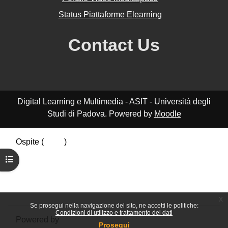
Status Piattaforme Elearning
Contact Us
Digital Learning e Multimedia - ASIT - Università degli
Studi di Padova. Powered by
Moodle
Ospite (
Login
)
Riepilogo della conservazione dei dati
Apri indice del corso
Politiche
Ottieni l'app mobile
Passa al tema standard
x
Se prosegui nella navigazione del sito, ne accetti le politiche:
Condizioni di utilizzo e trattamento dei dati
Powered by
Moodle
Prosegui