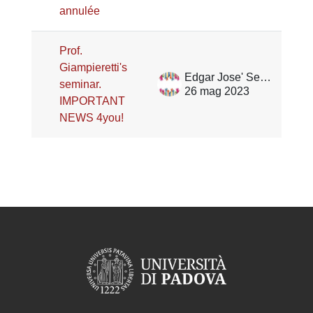
annulée
Prof.
Giampieretti's
Edgar Jose' Serrano
seminar.
26 mag 2023
IMPORTANT
NEWS 4you!