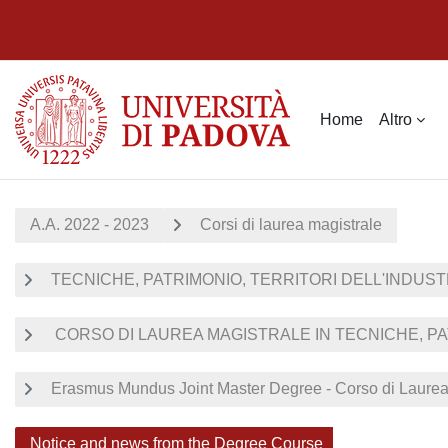
Vai al contenuto principale
Home
Altro
A.A. 2022 - 2023
Corsi di laurea magistrale
TECNICHE, PATRIMONIO, TERRITORI DELL'INDUST
CORSO DI LAUREA MAGISTRALE IN TECNICHE, PAT
Erasmus Mundus Joint Master Degree - Corso di Laurea Magi
Notice and news from the Degree Course