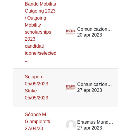
Bando Mobilità
Outgoing 2023
/ Outgoing
Mobility
Comunicazione DiSSGeA
scholarships
20 apr 2023
2023:
candidati
idonei/selected
...
Sciopero
05/05/2023 |
Comunicazione DiSSGeA
27 apr 2023
Strike
05/05/2023
Séance M
Giampieretti
Erasmus Mundus TPTI
27 apr 2023
27/04/23