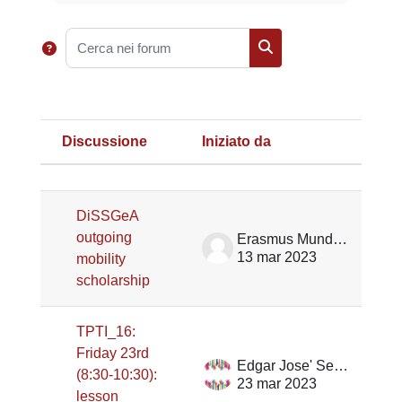
Cerca nei forum
Cerca nei forum
Discussione
Iniziato da
Ult
Stato
Elenco delle discussioni. Visualizz
DiSSGeA
outgoing
Erasmus Mundus TPTI
13 mar 2023
mobility
scholarship
TPTI_16:
Friday 23rd
Edgar Jose' Serrano
(8:30-10:30):
23 mar 2023
lesson