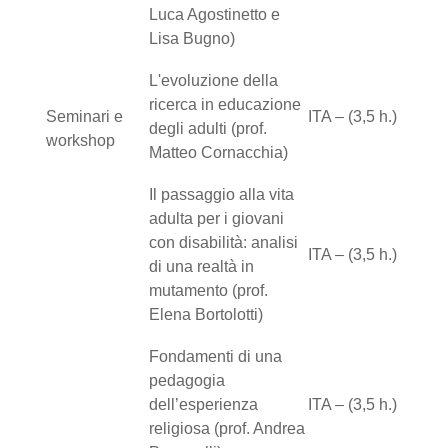
Luca Agostinetto e
Lisa Bugno)
L'evoluzione della
ricerca in educazione
Seminari e
ITA – (3,5 h.)
degli adulti (prof.
workshop
Matteo Cornacchia)
Il passaggio alla vita
adulta per i giovani
con disabilità: analisi
ITA – (3,5 h.)
di una realtà in
mutamento (prof.
Elena Bortolotti)
Fondamenti di una
pedagogia
dell’esperienza
ITA – (3,5 h.)
religiosa (prof. Andrea