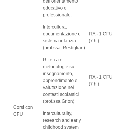
dell'orientamento
educativo e
professionale.
Intercultura,
documentazione e
ITA - 1 CFU
sistema infanzia
(7 h.)
(prof.ssa Restiglian)
Ricerca e
metodologie su
insegnamento,
ITA - 1 CFU
apprendimento e
(7 h.)
valutazione nei
contesti scolastici
(prof.ssa Grion)
Corsi con
Interculturality,
CFU
research and early
childhood system