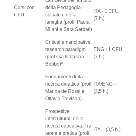
La ricerca nell’ambito
Corsi con
della Pedagogia
ITA - 1 CFU
CFU
sociale e della
(7 h.)
famiglia (proff. Paola
Milani e Sara Serbati)
Critical emancipative
research paradigm
ENG - 1 CFU
(prof.ssa Natascia
(7 h.)
Bobbo)*
Fondamenti della
ricerca didattica (proff.
ITA/ENG –
Marina de Rossi e
(3,5 h.)
Ottavia Trevisan)
Prospettive
interculturali nella
ricerca educativa. Tra
ITA – (3,5 h.)
teoria e pratica (proff.