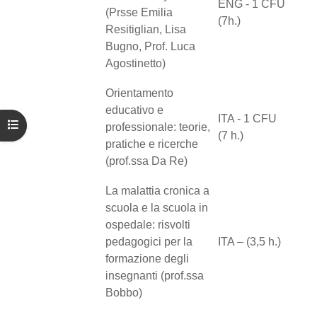
ENG - 1 CFU
(Prsse Emilia
(7h.)
Resitiglian, Lisa
Bugno, Prof. Luca
Agostinetto)
Orientamento
educativo e
ITA - 1 CFU
Open course index
professionale: teorie,
(7 h.)
pratiche e ricerche
(prof.ssa Da Re)
La malattia cronica a
scuola e la scuola in
ospedale: risvolti
pedagogici per la
ITA – (3,5 h.)
formazione degli
insegnanti (prof.ssa
Bobbo)