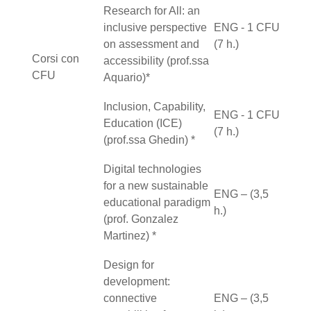
Research for All: an
inclusive perspective
ENG - 1 CFU
on assessment and
(7 h.)
Corsi con
accessibility (prof.ssa
CFU
Aquario)*
Inclusion, Capability,
ENG - 1 CFU
Education (ICE)
(7 h.)
(prof.ssa Ghedin) *
Digital technologies
for a new sustainable
ENG – (3,5
educational paradigm
h.)
(prof. Gonzalez
Martinez) *
Design for
development:
connective
ENG – (3,5