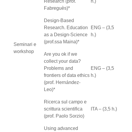
Research (prof.
h.)
Fabreguès)*
Design-Based
Research. Education
ENG – (3,5
as a Design-Science
h.)
(prof.ssa Maina)*
Seminari e
workshop
Are you ok if we
collect your data?
Problems and
ENG – (3,5
frontiers of data ethics
h.)
(prof. Hernández-
Leo)*
Ricerca sul campo e
scrittura scientifica
ITA – (3,5 h.)
(prof. Paolo Sorzio)
Using advanced