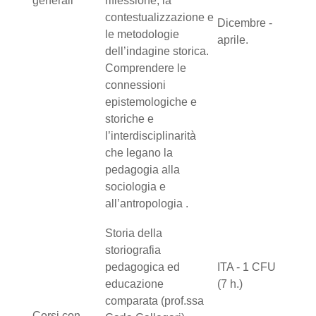
generali
riflessione, la
contestualizzazione e
Dicembre -
le metodologie
aprile.
dell’indagine storica.
Comprendere le
connessioni
epistemologiche e
storiche e
l’interdisciplinarità
che legano la
pedagogia alla
sociologia e
all’antropologia .
Storia della
storiografia
pedagogica ed
ITA - 1 CFU
educazione
(7 h.)
comparata (prof.ssa
Corsi con