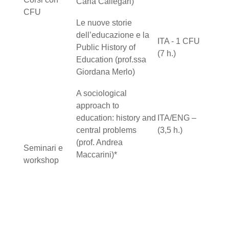
Carla Callegari)
CFU
Le nuove storie
dell’educazione e la
ITA - 1 CFU
Public History of
(7 h.)
Education (prof.ssa
Giordana Merlo)
A sociological
approach to
education: history and
ITA/ENG –
central problems
(3,5 h.)
(prof. Andrea
Seminari e
Maccarini)*
workshop