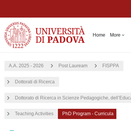
Skip to main content
Home
More
A.A. 2025 - 2026
Post Lauream
FISPPA
Dottorati di Ricerca
Dottorato di Ricerca in Scienze Pedagogiche, dell’Edu
Teaching Activities
PhD Program - Curricula