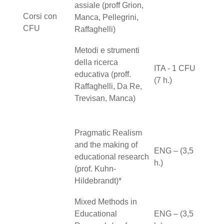
assiale (proff Grion,
Corsi con
Manca, Pellegrini,
CFU
Raffaghelli)
Metodi e strumenti
della ricerca
ITA - 1 CFU
educativa (proff.
(7 h.)
Raffaghelli, Da Re,
Trevisan, Manca)
Pragmatic Realism
and the making of
ENG – (3,5
educational research
h.)
(prof. Kuhn-
Hildebrandt)*
Mixed Methods in
Educational
ENG – (3,5