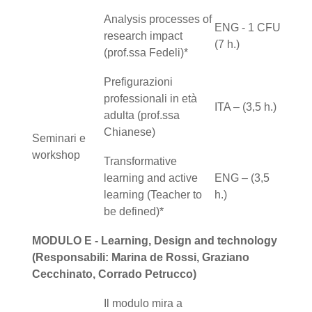
Analysis processes of
ENG - 1 CFU
research impact
(7 h.)
(prof.ssa Fedeli)*
Prefigurazioni
professionali in età
ITA – (3,5 h.)
adulta (prof.ssa
Chianese)
Seminari e
workshop
Transformative
learning and active
ENG – (3,5
learning (Teacher to
h.)
be defined)*
MODULO E - Learning, Design and technology
(Responsabili: Marina de Rossi, Graziano
Cecchinato, Corrado Petrucco)
Il modulo mira a