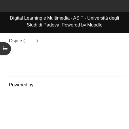
Digital Learning e Multimedia - ASIT - Università degli
Studi di Padova. Powered by
Moodle
Ospite (
Login
)
Riepilogo della conservazione dei dati
Apri indice del corso
Politiche
Ottieni l'app mobile
Passa al tema standard
Powered by
Moodle