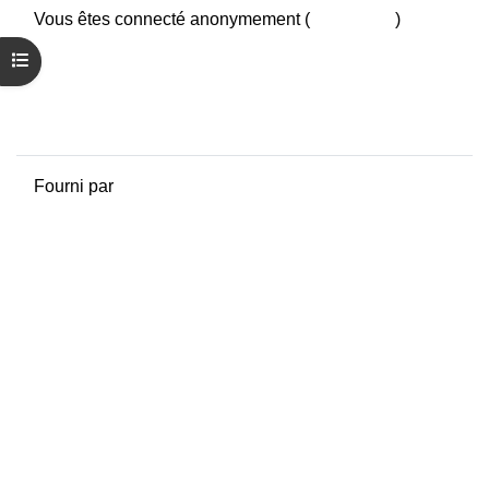
Vous êtes connecté anonymement (
Connexion
)
Résumé de conservation de données
Ouvrir l’index du cours
Politiques
Obtenir l’app mobile
Passer au thème standard
Fourni par
Moodle