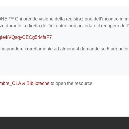
equirements
!*** Chi prende visione della registrazione dell’incontro in ma
ze durante la diretta dell’incontro, può accertare il recupero del
s.gle/kVQsqyCECg5rMfaF7
o rispondere correttamente ad almeno 4 domande su 6 per poter 
mbre_CLA & Biblioteche
to open the resource.