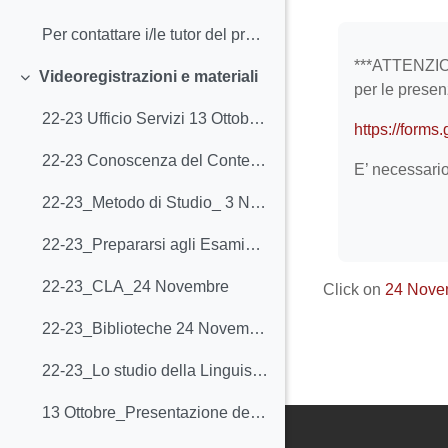
Collapse
Completion r
Per contattare i/le tutor del progetto formativo (non è l'ufficio tutorjunior)
***ATTENZIONE
Videoregistrazioni e materiali
Collapse
per le presen
22-23 Ufficio Servizi 13 Ottobre 2022
https://form
22-23 Conoscenza del Contesto 27 Ottobre 2022
E’ necessari
22-23_Metodo di Studio_ 3 Novembre
22-23_Prepararsi agli Esami_10-16 Novembre
22-23_CLA_24 Novembre
Click on
24 Nove
22-23_Biblioteche 24 Novembre
22-23_Lo studio della Linguistica_01 Dicembre
13 Ottobre_Presentazione del Tutorato formativo e Ufficio Servizi agli studenti