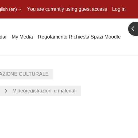
ish ‎(en)‎
You are currently using guest access
Log in
Ope
dar
My Media
Regolamento Richiesta Spazi Moodle
IAZIONE CULTURALE
Videoregistrazioni e materiali