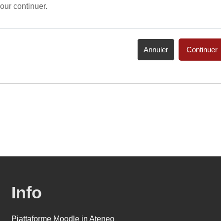
our continuer.
Annuler
Continuer
Info
Piattaforme Moodle in Ateneo