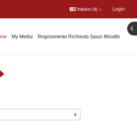
Italiano ‎(it)‎
Login
Apr
ome
My Media
Regolamento Richiesta Spazi Moodle