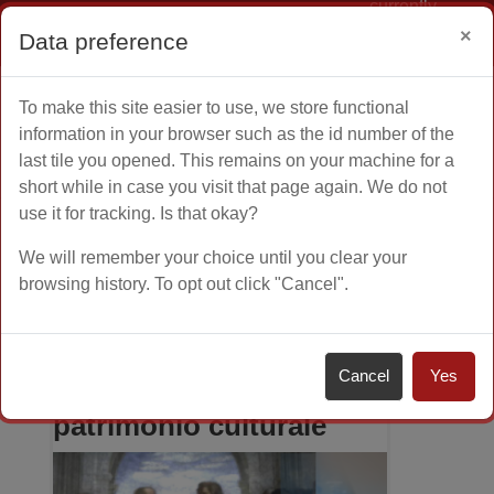
currently
Log
using
×
Data preference
in
guest
Skip to main content
access
To make this site easier to use, we store functional
Home
More
information in your browser such as the id number of the
last tile you opened. This remains on your machine for a
short while in case you visit that page again. We do not
use it for tracking. Is that okay?
Orientamento alla scelta del Corso di
We will remember your choice until you clear your
Laurea
browsing history. To opt out click "Cancel".
Scuola di Scienze
Cancel
Yes
umane, sociali e del
patrimonio culturale