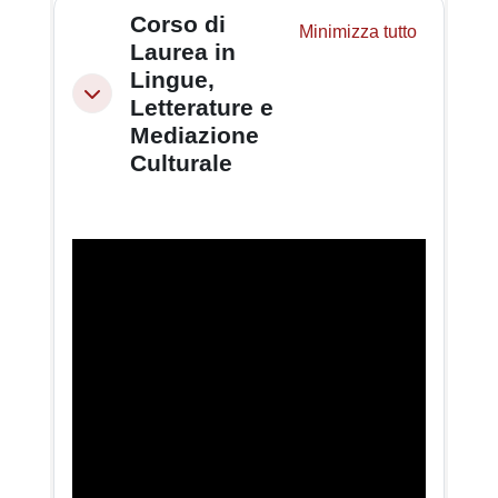
Schema della sezione
Corso di
Minimizza tutto
Laurea in
Lingue,
Minimizza
Letterature e
Mediazione
Culturale