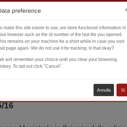
Data preference
o make this site easier to use, we store functional information in
Home
Calenda
our browser such as the id number of the last tile you opened.
his remains on your machine for a short while in case you visit
hat page again. We do not use it for tracking. Is that okay?
e will remember your choice until you clear your browsing
istory. To opt out click "Cancel".
Corsi di Laurea Magistrale
Scienze delle religioni co
I LAUREA MAGISTRALE IN SC
Annulla
Sì
ENEO CON L'UNIVERSITÀ CA' 
5/16