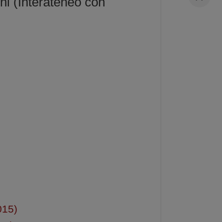
ni (Interateneo con
015)