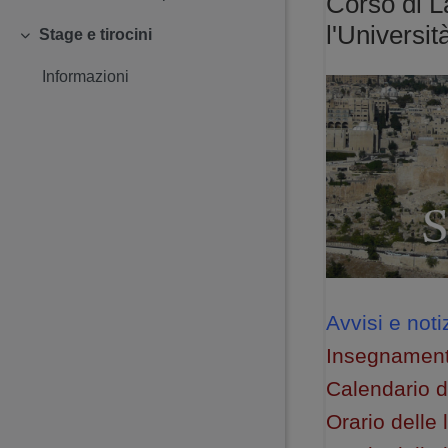
Corso di L
l'Universi
Stage e tirocini
Minimizza
Informazioni
Avvisi e not
Insegnament
Calendario d
Orario delle 