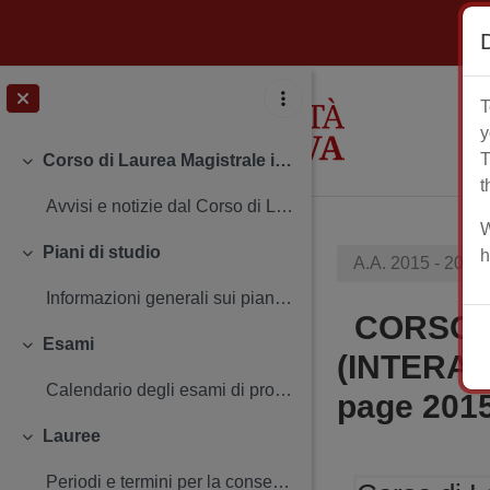
Vai al contenuto principale
T
y
T
Corso di Laurea Magistrale in Scienze delle religioni (Interateneo con l'Università Ca' Foscari Venezia)
Minimizza
t
Avvisi e notizie dal Corso di Laurea Insegnamenti...
W
Piani di studio
h
A.A. 2015 - 2016
Minimizza
Informazioni generali sui piani di studio Termini...
CORSO D
Esami
Minimizza
(INTERAT
Calendario degli esami di profitto Iscriversi agl...
page 201
Lauree
Minimizza
Periodi e termini per la consegna dei documenti P...