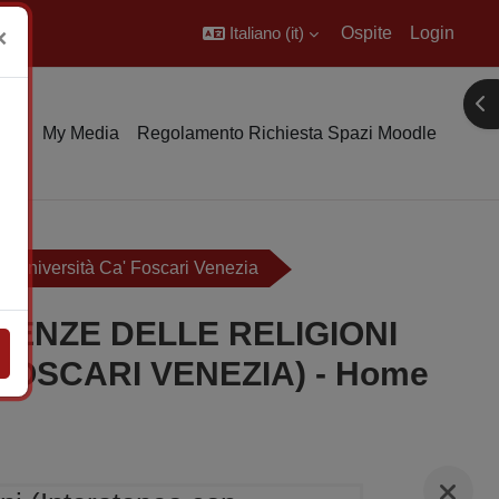
Italiano ‎(it)‎
Ospite
Login
×
Apr
rio
My Media
Regolamento Richiesta Spazi Moodle
n l'Università Ca' Foscari Venezia
IENZE DELLE RELIGIONI
FOSCARI VENEZIA) - Home