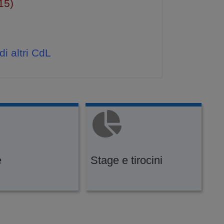
15)
i altri CdL
e
Stage e tirocini