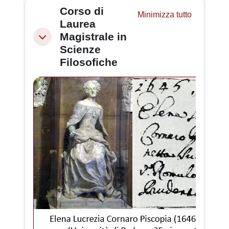
Schema della sezione
Corso di
Minimizza tutto
Laurea
Magistrale in
Minimizza
Scienze
Filosofiche