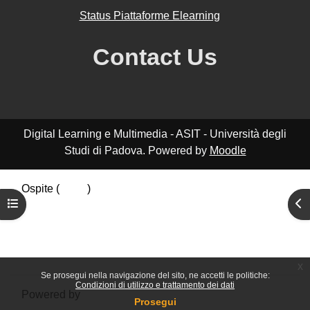
Status Piattaforme Elearning
Contact Us
Digital Learning e Multimedia - ASIT - Università degli
Studi di Padova. Powered by
Moodle
Ospite (
Login
)
Apri indice del corso
Apr
Riepilogo della conservazione dei dati
Politiche
Ottieni l'app mobile
Passa al tema standard
x
Se prosegui nella navigazione del sito, ne accetti le politiche:
Condizioni di utilizzo e trattamento dei dati
Powered by
Moodle
Prosegui